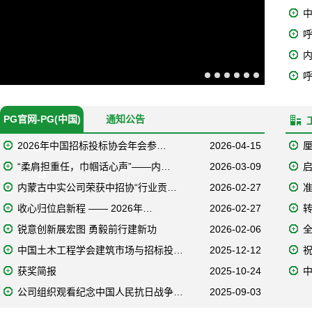
内
PG官网-PG(中国)
通知公告
2026年中国招标投标协会年会参…
2026-04-15
一站式游戏服务平
“柔肩担重任，巾帼话心声”——内…
2026-03-09
台
内蒙古中实公司荣获中招协“行业贡…
2026-02-27
收心归位启新程 —— 2026年…
2026-02-27
锐意创新展宏图 勇毅前行建新功
2026-02-06
中国土木工程学会建筑市场与招标投…
2025-12-12
获奖简报
2025-10-24
公司组织观看纪念中国人民抗日战争…
2025-09-03