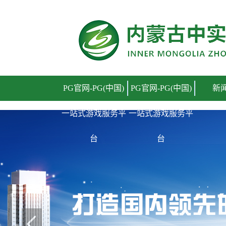
PG官网-PG(中国)一站式游戏服务平台
PG官网-PG(中国)
PG官网-PG(中国)
新
一站式游戏服务平
一站式游戏服务平
台
台