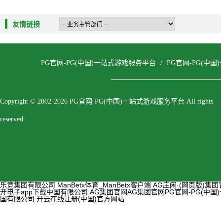
友情链接
PG官网-PG(中国)一站式游戏服务平台
/
PG官网-PG(中
Copyright © 2002-2026 PG官网-PG(中国)一站式游戏服务平台 All rights
reserved.
乐竞集团有限公司
ManBetx体育_ManBetx客户端
AG庄闲·(网页版)集团
开电子app下载中国有限公司
AG集团官网AG集团官网PG官网-PG(中国
国有限公司
开云在线注册(中国)官方网站